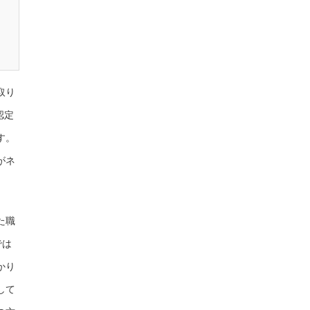
取り
認定
す。
がネ
た職
では
かり
して