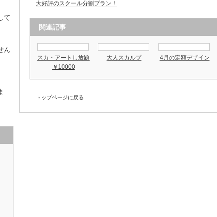
大好評のスクール分割プラン！
して
関連記事
せん
スカ・アートし放題
大人スカルプ
4月の定額デザイン
￥10000
ま
トップページに戻る