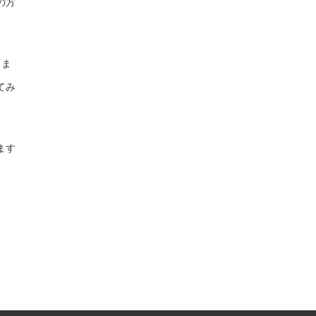
の方
りま
てみ
ます