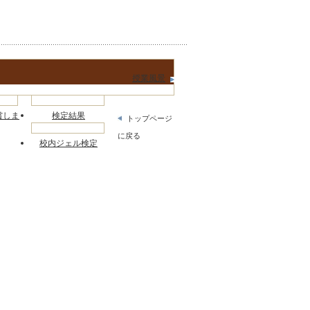
授業風景
賞しま
検定結果
トップページ
に戻る
校内ジェル検定