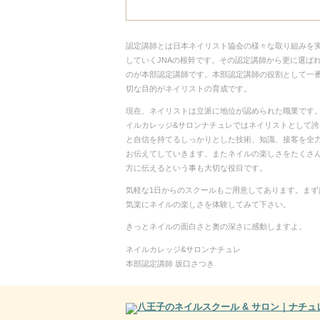
認定講師とは日本ネイリスト協会の様々な取り組みを
していくJNAの根幹です。その認定講師から更に選ば
のが本部認定講師です。本部認定講師の役割として一
切な目的がネイリストの育成です。
現在、ネイリストは立派に地位が認められた職業です
イルカレッジ&サロンナチュレではネイリストとして誇
と自信を持てるしっかりとした技術、知識、接客を全
お伝えてしていきます。またネイルの楽しさをたくさ
方に伝えるという事も大切な役目です。
気軽な1日からのスクールもご用意してあります。まず
気楽にネイルの楽しさを体験してみて下さい。
きっとネイルの面白さと奥の深さに感動しますよ。
ネイルカレッジ&サロンナチュレ
本部認定講師 坂口さつき